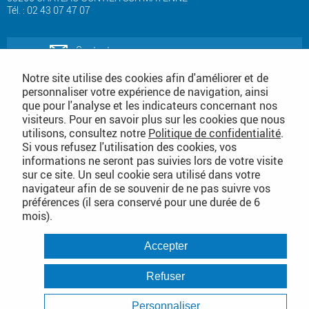
Tél. : 02 43 07 47 07
Contactez-nous
Notre site utilise des cookies afin d'améliorer et de
personnaliser votre expérience de navigation, ainsi
Téléchargez notre catalogue produits
que pour l'analyse et les indicateurs concernant nos
de nettoyage
visiteurs. Pour en savoir plus sur les cookies que nous
utilisons, consultez notre
Politique de confidentialité
.
Téléchargez notre
Si vous refusez l'utilisation des cookies, vos
catalogue consommables
informations ne seront pas suivies lors de votre visite
sur ce site. Un seul cookie sera utilisé dans votre
Conditions Générales de Vente
navigateur afin de se souvenir de ne pas suivre vos
préférences (il sera conservé pour une durée de 6
mois).
PLAN DU SITE DÉTAILLÉ
Accepter
Conditions Générales de Vente
Mentions légales
Refuser
Politique de confidentialité
Personnaliser