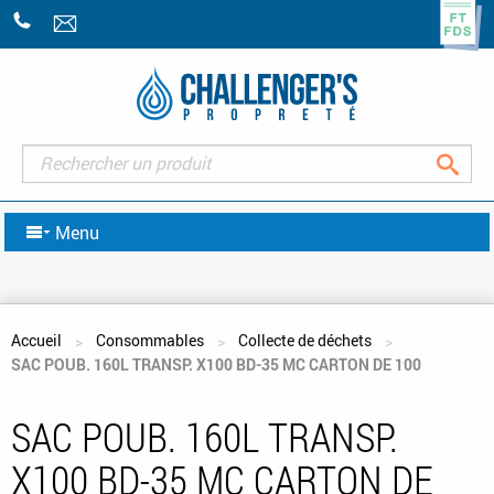
+33
(0)2
43
07
47
Rec
07
Menu
Vous êtes ici
Accueil
Consommables
Collecte de déchets
SAC POUB. 160L TRANSP. X100 BD-35 MC CARTON DE 100
SAC POUB. 160L TRANSP.
X100 BD-35 MC CARTON DE