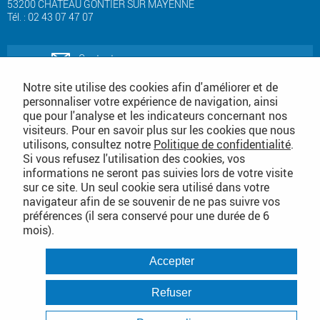
53200 CHATEAU GONTIER SUR MAYENNE
Tél. : 02 43 07 47 07
Contactez-nous
Notre site utilise des cookies afin d'améliorer et de
personnaliser votre expérience de navigation, ainsi
Téléchargez notre catalogue produits
que pour l'analyse et les indicateurs concernant nos
de nettoyage
visiteurs. Pour en savoir plus sur les cookies que nous
utilisons, consultez notre
Politique de confidentialité
.
Téléchargez notre
Si vous refusez l'utilisation des cookies, vos
catalogue consommables
informations ne seront pas suivies lors de votre visite
sur ce site. Un seul cookie sera utilisé dans votre
Conditions Générales de Vente
navigateur afin de se souvenir de ne pas suivre vos
préférences (il sera conservé pour une durée de 6
mois).
PLAN DU SITE DÉTAILLÉ
Accepter
Conditions Générales de Vente
Mentions légales
Refuser
Politique de confidentialité