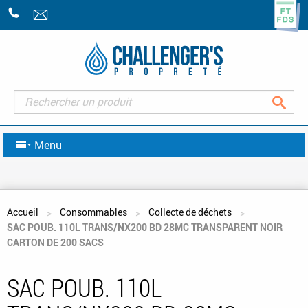
+33
(0)2
43
07
47
Rec
07
Menu
Vous êtes ici
Accueil
Consommables
Collecte de déchets
SAC POUB. 110L TRANS/NX200 BD 28MC TRANSPARENT NOIR
CARTON DE 200 SACS
SAC POUB. 110L