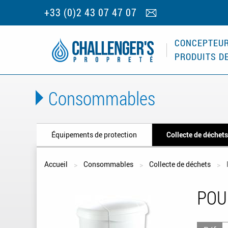
+33 (0)2 43 07 47 07
CONCEPTEUR
PRODUITS D
Consommables
Équipements de protection
Collecte de déchet
Vous êtes ici
Accueil
Consommables
Collecte de déchets
POU