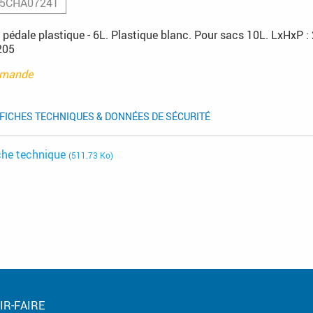
5CHA07241
 pédale plastique - 6L. Plastique blanc. Pour sacs 10L. LxHxP :
205
mmande
FICHES TECHNIQUES & DONNÉES DE SÉCURITÉ
che technique
(511.73 Ko)
IR-FAIRE