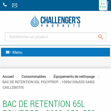
+33
(0)2
43
07
47
Rec
07
Menu
Vous êtes ici
Accueil
Consommables
Équipements de nettoyage
BAC DE RETENTION 65L POLYPROP. - 1000x150x550 SANS
CAILLEBOTIS
BAC DE RETENTION 65L