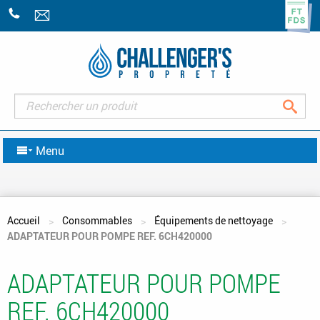
+33
(0)2
43
07
47
Rec
07
Menu
Vous êtes ici
Accueil
Consommables
Équipements de nettoyage
ADAPTATEUR POUR POMPE REF. 6CH420000
ADAPTATEUR POUR POMPE
REF. 6CH420000