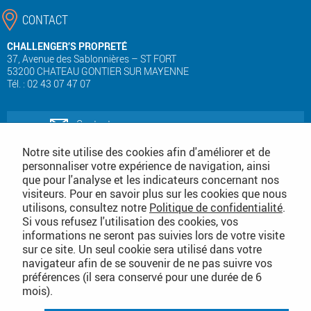
CONTACT
CHALLENGER’S PROPRETÉ
37, Avenue des Sablonnières – ST FORT
53200 CHATEAU GONTIER SUR MAYENNE
Tél. : 02 43 07 47 07
Contactez-nous
Notre site utilise des cookies afin d'améliorer et de
personnaliser votre expérience de navigation, ainsi
Téléchargez notre catalogue produits
que pour l'analyse et les indicateurs concernant nos
de nettoyage
visiteurs. Pour en savoir plus sur les cookies que nous
utilisons, consultez notre
Politique de confidentialité
.
Téléchargez notre
Si vous refusez l'utilisation des cookies, vos
catalogue consommables
informations ne seront pas suivies lors de votre visite
sur ce site. Un seul cookie sera utilisé dans votre
Conditions Générales de Vente
navigateur afin de se souvenir de ne pas suivre vos
préférences (il sera conservé pour une durée de 6
mois).
PLAN DU SITE DÉTAILLÉ