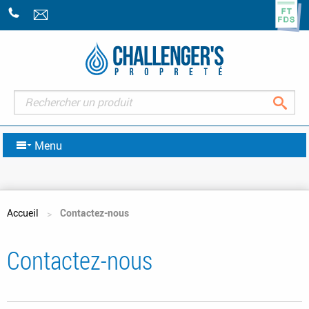
+33
(0)2
43
07
47
Rec
07
Menu
Vous êtes ici
Accueil
Contactez-nous
Contactez-nous